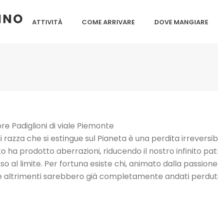
ATTIVITÀ
COME ARRIVARE
DOVE MANGIARE
re Padiglioni di viale Piemonte
 razza che si estingue sul Pianeta è una perdita irreversib
nto ha prodotto aberrazioni, riducendo il nostro infinito p
so al limite. Per fortuna esiste chi, animato dalla passione
he altrimenti sarebbero già completamente andati perduti. 