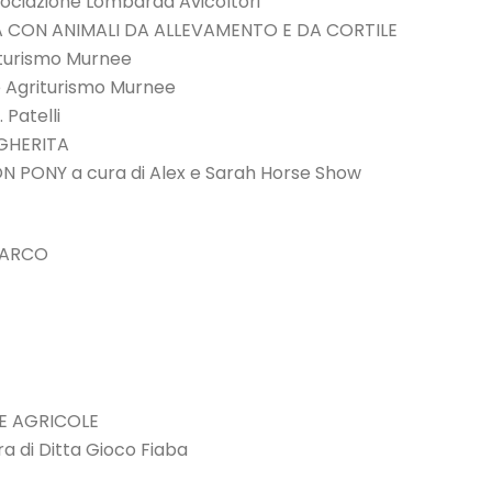
ociazione Lombarda Avicoltori
CA CON ANIMALI DA ALLEVAMENTO E DA CORTILE
riturismo Murnee
e Agriturismo Murnee
 Patelli
GHERITA
ON PONY a cura di Alex e Sarah Horse Show
 PARCO
NE AGRICOLE
 di Ditta Gioco Fiaba