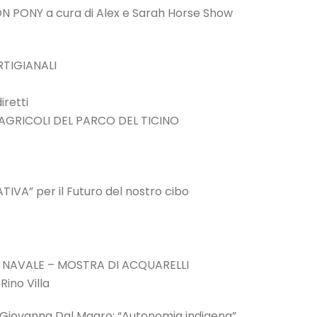
ON PONY a cura di Alex e Sarah Horse Show
RTIGIANALI
retti
GRICOLI DEL PARCO DEL TICINO
VA” per il Futuro del nostro cibo
O NAVALE – MOSTRA DI ACQUARELLI
Rino Villa
 Giovanna Dal Magro: “Autonomia indigena”