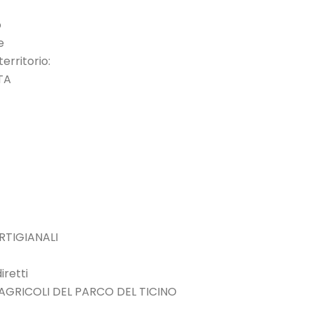
o
e
erritorio:
TA
RTIGIANALI
retti
GRICOLI DEL PARCO DEL TICINO